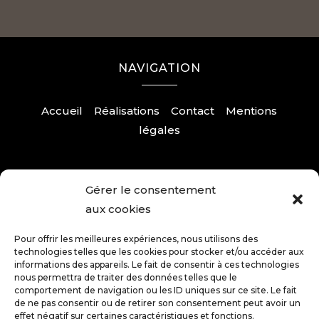
NAVIGATION
Accueil
Réalisations
Contact
Mentions
légales
Gérer le consentement
RÉALISATION
aux cookies
Pour offrir les meilleures expériences, nous utilisons des
technologies telles que les cookies pour stocker et/ou accéder aux
informations des appareils. Le fait de consentir à ces technologies
nous permettra de traiter des données telles que le
comportement de navigation ou les ID uniques sur ce site. Le fait
de ne pas consentir ou de retirer son consentement peut avoir un
effet négatif sur certaines caractéristiques et fonctions.